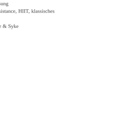
sung
tance, HIIT, klassisches
r & Syke